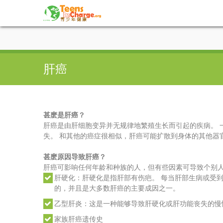
肝癌
甚麽是肝癌？
肝癌是由肝细胞变异并无规律地繁殖生长而引起的疾病。 
失。 和其他的癌症很相似，肝癌可能扩散到身体的其他器
甚麽原因导致肝癌？
肝癌可影响任何年龄和种族的人，但有些因素可导致个别
肝硬化：肝硬化是指肝部有伤疤。 每当肝部生病或受
的，并且是大多数肝癌的主要成因之一。
乙型肝炎：这是一种能够导致肝硬化或肝功能丧失的慢
家族肝癌遗传史