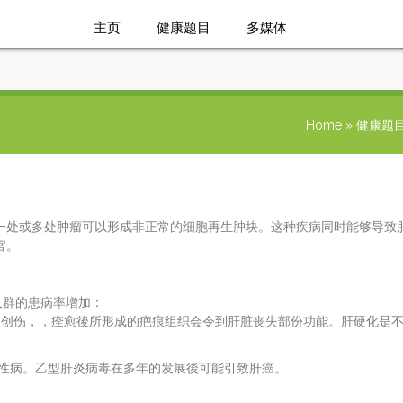
主页
健康题目
多媒体
问题与答桉
Home
»
健康题
一处或多处肿瘤可以形成非正常的细胞再生肿块。这种疾病同时能够导致
官。
人群的患病率增加：
到创伤，，痊愈後所形成的疤痕组织会令到肝脏丧失部份功能。肝硬化是
性病。乙型肝炎病毒在多年的发展後可能引致肝癌。