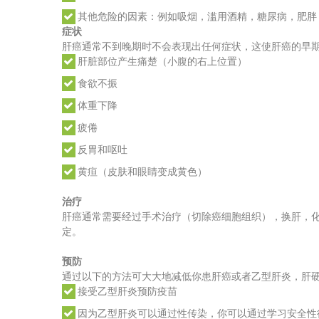
其他危险的因素：例如吸烟，滥用酒精，糖尿病，肥胖
症状
肝癌通常不到晚期时不会表现出任何症状，这使肝癌的早
肝脏部位产生痛楚（小腹的右上位置）
食欲不振
体重下降
疲倦
反胃和呕吐
黄疸（皮肤和眼睛变成黄色）
治疗
肝癌通常需要经过手术治疗（切除癌细胞组织），换肝，
定。
预防
通过以下的方法可大大地减低你患肝癌或者乙型肝炎，肝
接受乙型肝炎预防疫苗
因为乙型肝炎可以通过性传染，你可以通过学习安全性