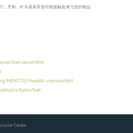
刀，牙刷，针头或者其他可能接触血液污染的物品
ncer/liver-cancer.html
g
org/HEPATITIS/Hepatitis-overview.html
certopics/types/liver
ource Center.