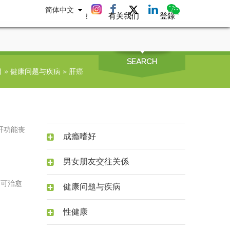
简体中文
互动专区
性健康
有关我们
登錄
SEARCH
目
»
健康问题与疾病
»
肝癌
肝功能丧
成瘾嗜好
男女朋友交往关係
不可治愈
健康问题与疾病
性健康