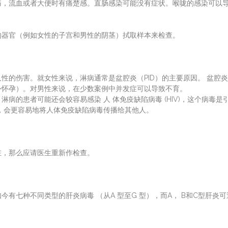
痛，流血或者大便时有痛楚感。直肠感染可能没有症状。喉咙的感染可以
的器官（例如女性的子宫和男性的阴茎）拭取样本来检查。
性的伤害。就女性来说，淋病通常是盆腔炎（PID）的主要原因。 盆腔
外怀孕）。对男性来说，在少数案例中并发症可以导致不育。
病的患者可能还会较容易感染 人 体免疫缺陷病毒 (HIV)，这个病毒是
，会更容易地将人体免疫缺陷病毒传播给其他人。
在，那么应请医生重新作检查。
今有七种不同类型的肝炎病毒 （从A 型至G 型），而A， B和C型肝炎