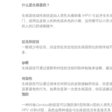
什么是生殖器疣？
生殖器疣或性病疣是由人类乳头瘤病毒 (HPV) 引起并
门，或周边皮肤上的肉色或灰色的小瘤。这些瘤可以小至1
的人的口腔或喉咙中。
征兆和症状
一般很少有征兆，但这些征兆也包括生殖器部位的痕痒或
多。
诊断
生殖器疣可通过观察和对疣的活组织取样检验来诊断。建议
传染性
生殖器疣可以通过身体任何部位的皮肤接触而传染，但是
该要避免性行为。如果你是第一次患生殖器疣，你应该建
预防
一种叫做
Gardasil
的疫苗可以预防第6型和第11型的人类乳头
HPV 16和18型，虽然这两种感染与生殖器疣没有直接关