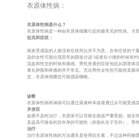
衣原体性病：
衣原体性病是什么？
衣原体性病是一种由衣原体细菌引起的最常见的性病。大部
征兆和症状：
很多受感染的人都没有症状所以并不为意。在有症状的个案
染的女性可能出现异常的阴道分泌 (或者在小便的时候有
流血和性交的时候有痛感。男性患者的症状包括从阴茎体
睾丸肿胀和疼痛则并不常见。无论男性女性也可能得直肠
交，衣原体细菌也可能感染咽喉。
诊断
衣原体性病和淋病可以通过尿液样本或者通过从可能受感染
并发症
如果不及时治疗，衣原体可以导致生殖器严重受损。就女
及提高可致命的宫外孕的可能性（胚胎长在子宫外）。男
治疗
治疗衣原体性病的方法通常是使用抗生素，不过这种药物