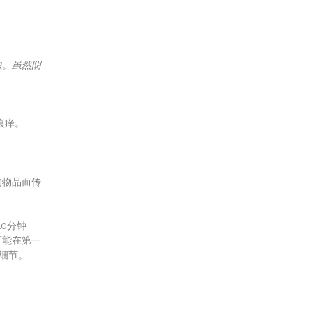
虫
。
虽然阴
痕痒。
的物品而传
10分钟
可能在第一
的细节。