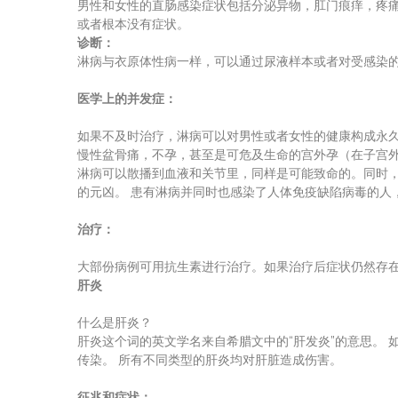
男性和女性的直肠感染症状包括分泌异物，肛门痕痒，疼
或者根本没有症状。
诊断：
淋病与衣原体性病一样，可以通过尿液样本或者对受感染
医学上的并发症：
如果不及时治疗，淋病可以对男性或者女性的健康构成永久
慢性盆骨痛，不孕，甚至是可危及生命的宫外孕（在子宫
淋病可以散播到血液和关节里，同样是可能致命的。同时，淋
的元凶。 患有淋病并同时也感染了人体免疫缺陷病毒的人
治疗：
大部份病例可用抗生素进行治疗。如果治疗后症状仍然存
肝炎
什么是肝炎？
肝炎这个词的英文学名来自希腊文中的“肝发炎”的意思。 如
传染。 所有不同类型的肝炎均对肝脏造成伤害。
征兆和症状：