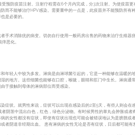
要接受预防疫苗注射。注射疗程需在6个月内完成，分3次注射。为使疫苗更
防而不能够治疗HPV感染。需要重申的一点是，此疫苗并不能预防所有
样也是必要的。
或者手术消除疣的病变。切勿自行使用一般药房出售的药物来治疗生殖器
痕痒恶化。
年和年轻人中较为多发。淋病是由淋球菌引起的，它是一种能够在温暖的
潮湿的地方。这些细菌也能够在口腔，喉咙，眼睛和肛门中生长。淋病通
能由于接触到母体的淋病部位而受感染。
染症状。就男性来说，症状可以出现在感染后的2至5天，有些人则会在
或者阴茎中流出白色，红色，绿色分泌物。有时候男性的睾丸会肿胀或者
淋病的女性都没有症状，即使有症状出现也可能会被错误地认为是膀胱或
或者阴道非经期出血。 患有淋病的女性无论是否有症状，日后都可能有