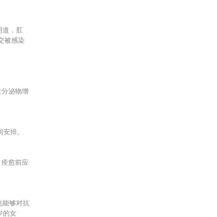
阴道，肛
交被感染
道分泌物增
间安排。
，痊愈前应
也能够对抗
岁的女