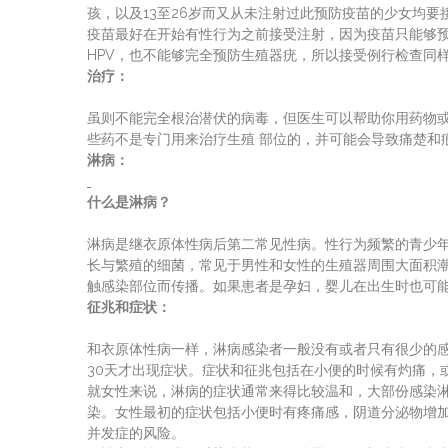
孩，以及13至26岁而又从未注射过此预防疫苗的少女均
疫苗最好在开始有性行为之前接受注射，因为疫苗只能够预
HPV，也不能够完全预防生殖器疣，所以接受例行检查同
治疗：
虽则不能完全根治潜伏的病毒，但医生可以帮助你用药物
些药不是专门用来治疗生殖 部位的，并可能会导致痛楚和
淋病：
什么是淋病？
淋病是继衣原体性病后第二常见性病。性行为频繁的青少
长与繁殖的细菌，常见于男性和女性的生殖器周围大面积
触感染部位而传播。如果患者是孕妇，婴儿在出生时也可
征兆和症状：
和衣原体性病一样，淋病感染者一般没有或者只有很少的感
30天才出现症状。症状和征兆包括在小便的时候有灼痛，
就女性来说，淋病的症状通常来得比较温和，大部份感染
染。女性最初的症状包括小便时有疼痛感，阴道分泌物增加
并发症的风险。