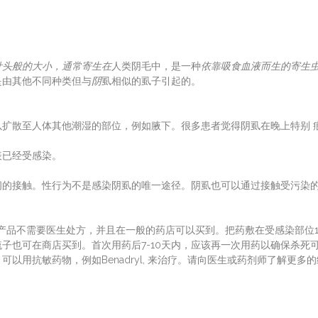
针头般的大小，通常寄生在
人类阴毛中，是一种
依靠吸食血液而生的寄生
是由其他不同种类但与
阴
虱相似的虱子引起的。
以扩散至人体其他潮湿的部位，例如腋下。很多患者觉得阴虱在晚上特别 
表已经受感染。
间的接触。性行为不是感染阴虱的唯一途径。阴虱也可以通过接触受污染
疗。这些产品不需要医生处方，并且在一般的药店可以买到。把药敷在受感染部位
子也可在商店买到。首次用药后7-10天内，应该再一次用药以确保杀死
用抗敏药物，例如Benadryl, 来治疗。请向医生或药剂师了解更多