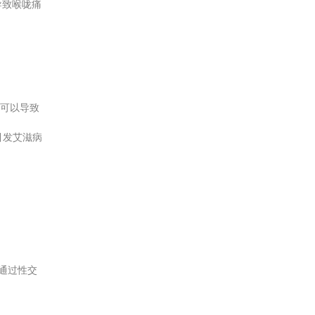
导致喉咙痛
炎可以导致
引发艾滋病
可通过性交