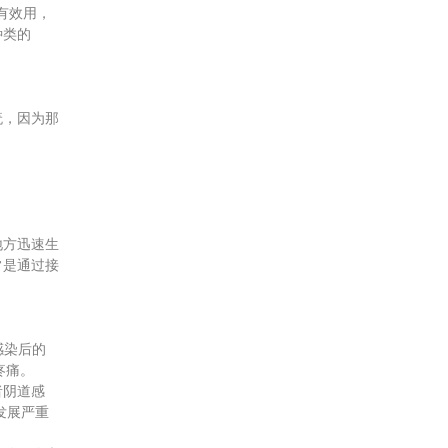
有效用，
种类的
疣，因为那
地方迅速生
常是通过接
感染后的
疼痛。
者阴道感
发展严重