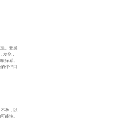
尿道。受感
，发烧，
和痕痒感。
染的伴侣口
，不孕，以
的可能性。