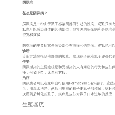
阴虱病
甚么是阴虱病？
阴
虱病是一种由于虱子感染阴部而引起的性病。
阴
虱只有
虱也可以感染身体的其他部位，但常见的头虱病和身虱病
征兆和症状
阴虱病的主要症状是感染部位有痕痒和灼热感。
阴
虱也可
诊断
诊断方法包括阴毛部位的检查。发现虱子或者虱子卵都代
传染
阴虱感染的主要途径是和受感染的人有亲密的行为和皮肤
播，例如毛巾，床单和衣服。
治疗
阴虱患者可以在家中自行使用Permethrin 1-5%治
后，用温水洗净。然后用细密的梳子把虱子卵梳掉，这种梳
次用药后孵化的虱子。痕痒是皮肤对虱子口水过敏的反应，可以
生殖器疣