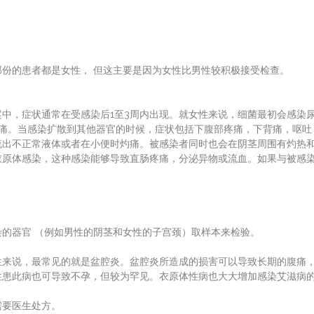
份的患者都是女性， 但这主要是因为女性比男性较积极接受检查。
中，症状通常在受感染后1至3周内出现。就女性来说，细菌最初会感染
灼痛。当感染扩散到其他器官的时候，症状包括下腹部疼痛，下背痛，呕吐
流出不正常液体或者在小便时灼痛。被感染者同时也会在阴茎周围有灼热
衣原体感染，这种感染能够导致直肠疼痛，分泌异物或流血。如果与被感
的器官 （例如男性的阴茎和女性的子宫颈）取样本来检验。
性来说，最常见的就是盆腔炎。盆腔炎所造成的损害可以导致长期的腹痛
性患此病也可导致不孕，但较为罕见。衣原体性病也大大增加感染艾滋病
需要医生处方。