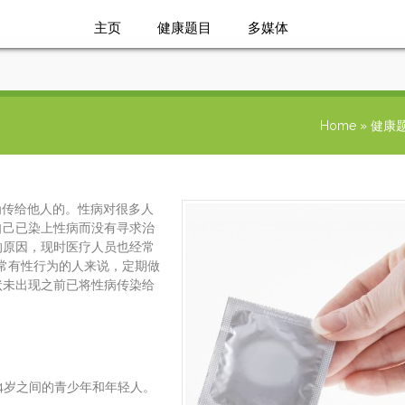
主页
健康题目
多媒体
问题与答桉
Home
»
健康
为传给他人的。性病对很多人
自己已染上性病而没有寻求治
的原因，现时医疗人员也经常
经常有性行为的人来说，定期做
状未出现之前已将性病传染给
4岁之间的青少年和年轻人。