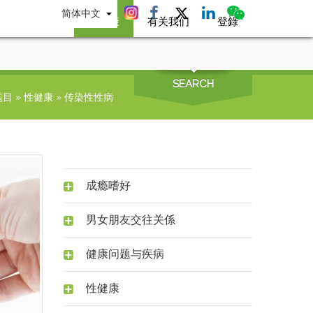
简体中文
互动专区
性健康
有关我们
登錄
SEARCH
题目
»
性健康
»
传染性性病
成瘾嗜好
男女朋友交往关係
健康问题与疾病
性健康