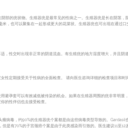
生长在阴部的疣状物。生殖器疣是最常见的性病之一。生殖器疣是长在阴茎，
毫米，也可以聚集在一起形成更大的花菜状。生殖器疣也可出现在通过口
不适，性交时出现非正常的阴道流血。有生殖疣的地方湿度增大，并且阴
女性定期接受关于性病的全面检查。 请向医生咨询详细的检查项目和时
使用避孕套可以有效减低被传染的机会。如果在生殖器周围的疣非常明显
议你的性伴侣也去接受检查。
瘤病毒，约90%的生殖器疣个案都是由这些病毒类型导致的。Gardasil
系，但是有70%的子宫颈癌个案是由于此类感染而引致的。医生建议11至12