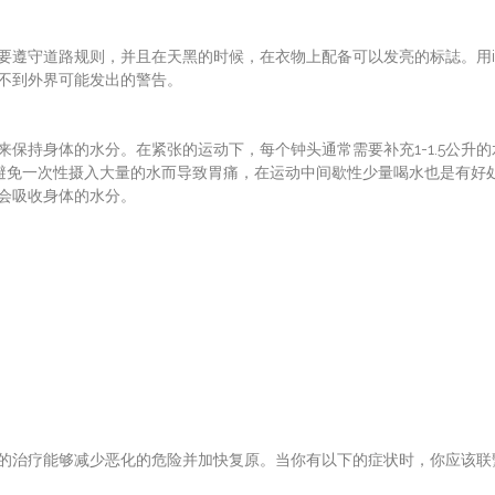
遵守道路规则，并且在天黑的时候，在衣物上配备可以发亮的标誌。用iP
不到外界可能发出的警告。
保持身体的水分。在紧张的运动下，每个钟头通常需要补充1-1.5公升的
了避免一次性摄入大量的水而导致胃痛，在运动中间歇性少量喝水也是有好
会吸收身体的水分。
的治疗能够减少恶化的危险并加快复原。当你有以下的症状时，你应该联