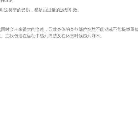
来的组织
手肘这类型的受伤，都是由过量的运动引致。
然同时会带来很大的痛楚，导致身体的某些部位突然不能动或不能提举重
致。症状包括在运动中感到痛楚及在休息时候感到麻木。