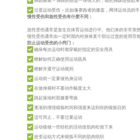
脚筋撕裂 – 脚跟的筋是一块很大的，能把脚踝连接起
过度运动受伤 – 比如像赛跑者的膝盖，网球运动员的
慢性受伤和急性受伤有什麽不同：
急性受伤通常是发生在体育运动进行中。他们来的非常突
慢性受伤通常由一定时期内对身体某个部位过度的使用导
防止运动受伤的小窍门：
确保每次运动时都穿戴好指定的安全用具
瞭解如何正确使用运动器具
瞭解并遵守运动规则
运动前一定要做热身运动
在做伸展时不要动作幅度太大
跳起落地时双膝要弯曲
逐渐的增强锻炼时间和强度来达到你的锻炼目的
适可而止，不要过量运动
运动後做一些轻松的活动使肌肉松弛下来
改变运动方式来锻炼不同的肌肉组织