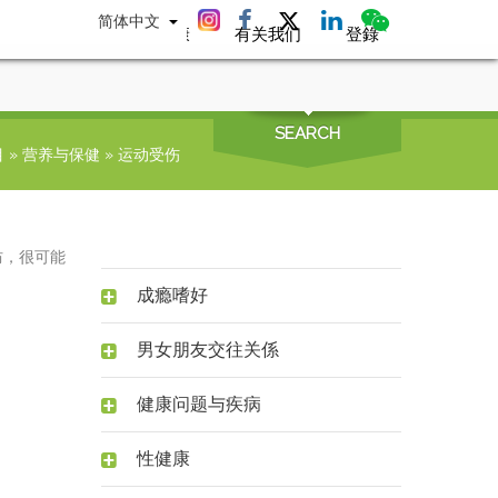
简体中文
互动专区
性健康
有关我们
登錄
SEARCH
目
»
营养与保健
»
运动受伤
防，很可能
成瘾嗜好
男女朋友交往关係
健康问题与疾病
性健康