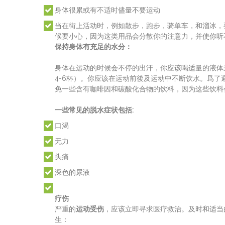
身体很累或有不适时儘量不要运动
当在街上活动时，例如散步，跑步，骑单车，和溜冰，要
候要小心，因为这类用品会分散你的注意力，并使你听
保持身体有充足的水分：
身体在运动的时候会不停的出汗，你应该喝适量的液体来
4-6杯）。你应该在运动前後及运动中不断饮水。爲
免一些含有咖啡因和碳酸化合物的饮料，因为这些饮料
一些常见的脱水症状包括:
口渴
无力
头痛
深色的尿液
疗伤
严重的
运动受伤
，应该立即寻求医疗救治。及时和适当
生：