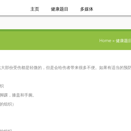
主页
健康题目
多媒体
问题与答桉
Home
»
健康题
然大部份受伤都是轻微的，但是会给伤者带来很多不便。如果有适当的预
织
在脚踝，膝盖和手腕。
骼的组织）