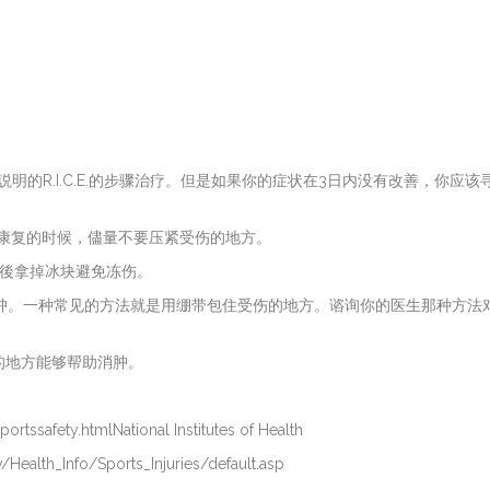
的R.I.C.E.的步骤治疗。但是如果你的症状在3日内没有改善，你应该
。在你康复的时候，儘量不要压紧受伤的地方。
分钟後拿掉冰块避免冻伤。
够帮助消肿。一种常见的方法就是用绷带包住受伤的地方。谘询你的医生那种方法
受伤的地方能够帮助消肿。
rtssafety.htmlNational Institutes of Health
v/Health_Info/Sports_Injuries/default.asp